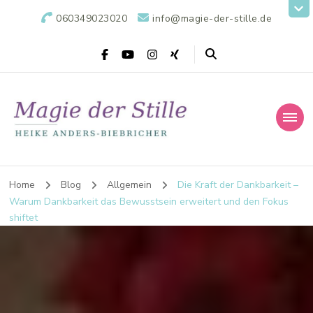
060349023020
info@magie-der-stille.de
Home
Blog
Allgemein
Die Kraft der Dankbarkeit –
Warum Dankbarkeit das Bewusstsein erweitert und den Fokus
shiftet