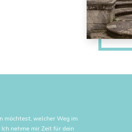
en möchtest, welcher Weg im
 Ich nehme mir Zeit für dein